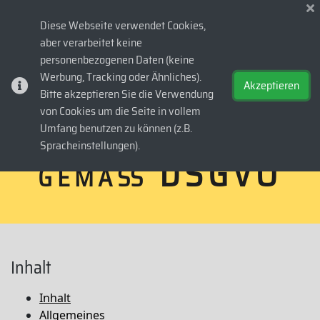
Diese Webseite verwendet Cookies,
aber verarbeitet keine
evvaoil.at
>
Datenschutzerklärung
personenbezogenen Daten (keine
D
a
t
e
n
s
c
h
u
t
z
e
r
k
l
ä
Werbung, Tracking oder Ähnliches).
Akzeptieren
Bitte akzeptieren Sie die Verwendung
von Cookies um die Seite in vollem
r
u
n
g
Umfang benutzen zu können (z.B.
Spracheinstellungen).
g
e
m
ä
ß
D
S
G
V
O
Inhalt
Inhalt
Allgemeines