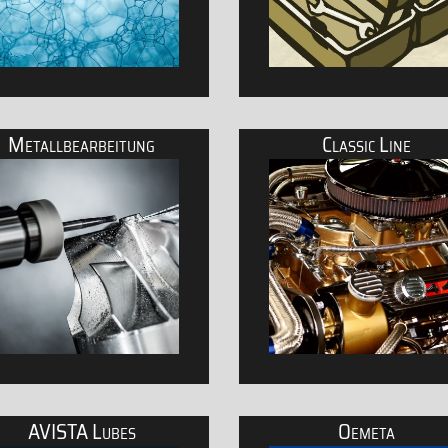
Metallbearbeitung
Classic Line
dustrie
rodukte für Pflege, Wartung und Reinigung
Zubehörgeräte für Fördert
AVISTA Lubes
Oemeta
raydose
ühlschmierstoffe, Metallbearbeitungsöle
Motoröle für Klassiker, Ol