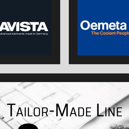
ffizieller Partner von AVISTA: Hochwertige Schmierstoffe - Made In 
Offizieller Partner von Oem
Tailor-Made Line