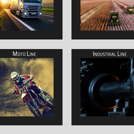
Moto Line
Industrial Line
Schmierstoffe für LKW
Produkte für Land- und For