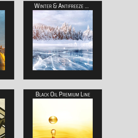
Winter & Antifreeze Line
trie
Schmierstoffe für Baumaschinen
Black Oil Premium Line
ffahrt und Yachten
Frostschutz- und Winterprodukte