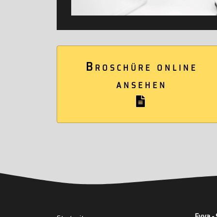
Broschüre online
ansehen
Speziell en
Evva - 