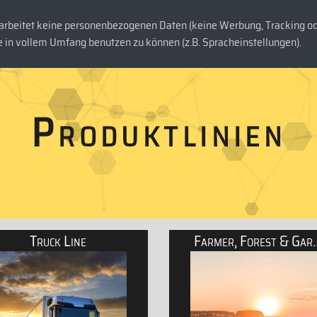
rbeitet keine personenbezogenen Daten (keine Werbung, Tracking ode
DUKTE
UNTERNEHMEN
KONTAKT
 in vollem Umfang benutzen zu können (z.B. Spracheinstellungen).
P
r
o
d
u
k
t
l
i
n
i
e
n
Truck Line
Farmer, Fore