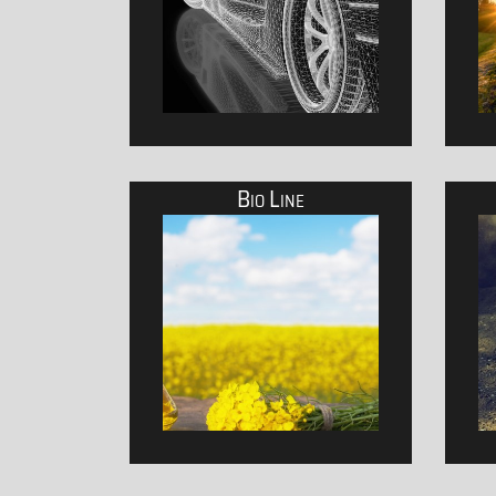
Bio Line
Schmierstoffe für PKW