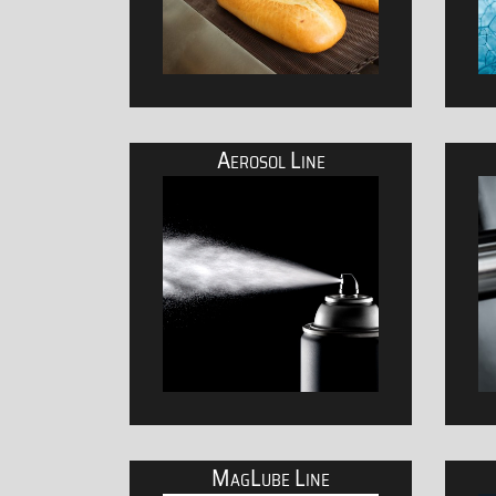
Aerosol Line
Produkte für den Einsatz in der Lebensmittelin
P
MagLube Line
Öle, Pasten und weitere Produkte aus der Sp
K