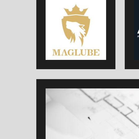
OEM-Freigegebene Motorenöle für PKW
O