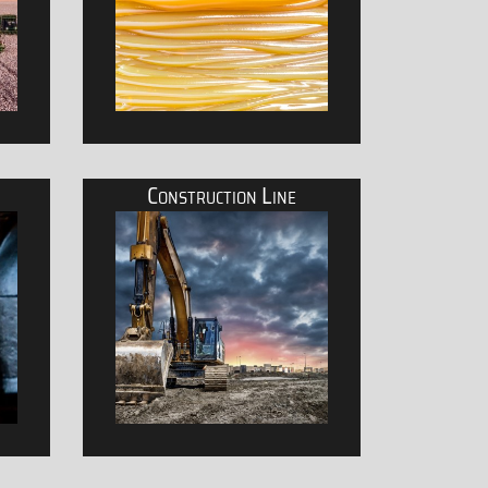
Construction Line
stwirtschaft sowie für Gartengeräte
Schmierfette, Gele, Pasten