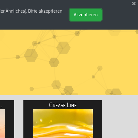
r Ähnliches). Bitte akzeptieren
DE
/
EN
Akzeptieren
st & Garden Line
Grease Line