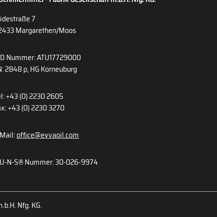
idestraße 7
2433 Margarethen/Moos
ID Nummer: ATU17729000
: 2848 p, HG Korneuburg
l: +43 (0) 2230 2605
x: +43 (0) 2230 3270
Mail:
office@evvaoil.com
U-N-S® Nummer: 30-026-9974
.b.H. Nfg. KG.