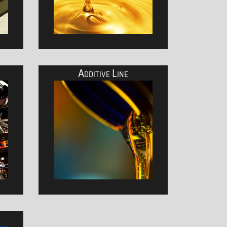
Additive Line
echnik und Werkstatteinrichtungen
Das ultimative EPT-Schmierstoffprogramm mit Nan
d- und Youngtimer
Kraftstoffzusätze zur Leistungsverbesserung