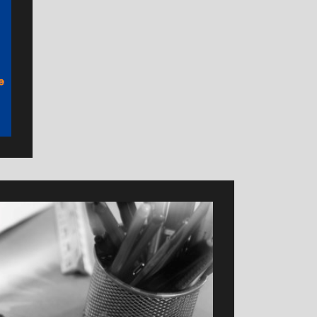
Germany
eta: The Coolant People. Ihr Experte & Partner für Kühlschmierstoffe