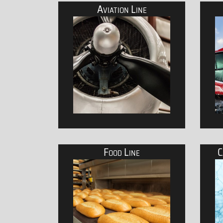
Aviation Line
Umweltschonende Schmierstoffe aus natürlic
P
Food Line
Flugmotorenöle UL-Planes und Copters
S