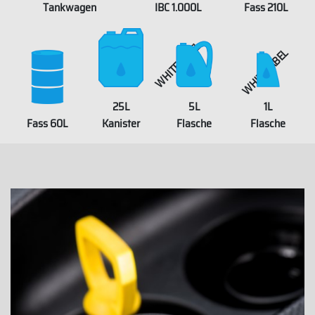
Tankwagen
IBC 1.000L
Fass 210L
WHITELABEL
WHITELABEL
25L
5L
1L
Fass 60L
Kanister
Flasche
Flasche
WHITELABEL
WHITELABEL
WHITELABEL
WHITELABEL