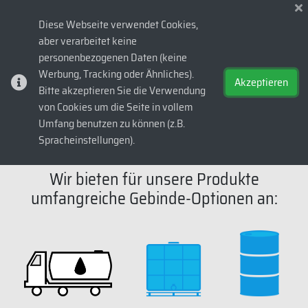
Diese Webseite verwendet Cookies,
aber verarbeitet keine
evvaoil.at
>
Produkte
>
Bio Line
personenbezogenen Daten (keine
B
i
o
L
i
n
e
Werbung, Tracking oder Ähnliches).
Akzeptieren
Bitte akzeptieren Sie die Verwendung
von Cookies um die Seite in vollem
Umfang benutzen zu können (z.B.
Spracheinstellungen).
Wir bieten für unsere Produkte
umfangreiche Gebinde-Optionen an: